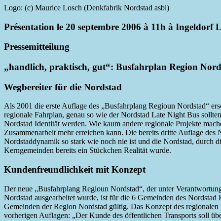
Logo: (c) Maurice Losch (Denkfabrik Nordstad asbl)
Présentation le 20 septembre 2006 à 11h à Ingeldorf
Pressemitteilung
„handlich, praktisch, gut“: Busfahrplan Region Nor
Wegbereiter für die Nordstad
Als 2001 die erste Auflage des „Busfahrplang Regioun Nordstad“ ersc
regionale Fahrplan, genau so wie der Nordstad Late Night Bus sollte
Nordstad Identität werden. Wie kaum andere regionale Projekte mache
Zusammenarbeit mehr erreichen kann. Die bereits dritte Auflage des N
Nordstaddynamik so stark wie noch nie ist und die Nordstad, durch 
Kerngemeinden bereits ein Stückchen Realität wurde.
Kundenfreundlichkeit mit Konzept
Der neue „Busfahrplang Regioun Nordstad“, der unter Verantwortung
Nordstad ausgearbeitet wurde, ist für die 6 Gemeinden des Nordstad 
Gemeinden der Region Nordstad gültig. Das Konzept des regionalen F
vorherigen Auflagen: „Der Kunde des öffentlichen Transports soll über