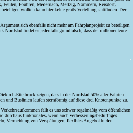
ruck, Feulen, Fouhren, Medernach, Mertzig, Nommern, Reisdorf,
teiligen wollten kann hier keine gratis Verteilung stattfinden. Der
n Argument sich ebenfalls nicht mehr am Fahrplanprojekt zu beteiligen.
 Nordstad findet es jedenfalls grundfalsch, dass der millionenteure
ekirch-Ettelbruck zeigen, dass in der Nordstad 50% aller Fahrten
en und Buslinien laufen sternförmig auf diese drei Knotenpunkte zu.
e Verkehrsaufkommen fällt es uns schwer regelmäßig vom öffentlichen
nd durchaus funktionales, wenn auch verbesserungsbedürftiges
eln, Vermeidung von Verspätungen, flexibles Angebot in den