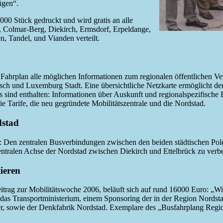
ügen“.
00 Stück gedruckt und wird gratis an alle
d, Colmar-Berg, Diekirch, Ermsdorf, Erpeldange,
, Tandel, und Vianden verteilt.
e Fahrplan alle möglichen Informationen zum regionalen öffentlichen 
h und Luxemburg Stadt. Eine übersichtliche Netzkarte ermöglicht dem
ls sind enthalten: Informationen über Auskunft und regionalspezifisc
e Tarife, die neu gegründete Mobilitätszentrale und die Nordstad.
dstad
: Den zentralen Busverbindungen zwischen den beiden städtischen Polen
zentralen Achse der Nordstad zwischen Diekirch und Ettelbrück zu verb
ieren
rag zur Mobilitätswoche 2006, beläuft sich auf rund 16000 Euro: „Wic
, das Transportministerium, einem Sponsoring der in der Region Nords
 sowie der Denkfabrik Nordstad. Exemplare des „Busfahrplang Regiou