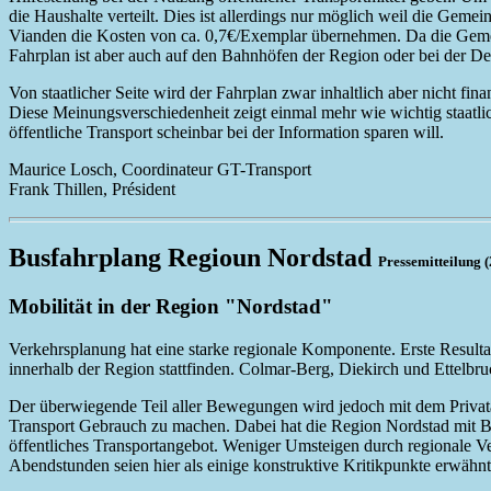
die Haushalte verteilt. Dies ist allerdings nur möglich weil die Ge
Vianden die Kosten von ca. 0,7€/Exemplar übernehmen. Da die Gemeinde
Fahrplan ist aber auch auf den Bahnhöfen der Region oder bei der Den
Von staatlicher Seite wird der Fahrplan zwar inhaltlich aber nicht fi
Diese Meinungsverschiedenheit zeigt einmal mehr wie wichtig staatlic
öffentliche Transport scheinbar bei der Information sparen will.
Maurice Losch, Coordinateur GT-Transport
Frank Thillen, Président
Busfahrplang Regioun Nordstad
Pressemitteilung (
Mobilität in der Region "Nordstad"
Verkehrsplanung hat eine starke regionale Komponente. Erste Resulta
innerhalb der Region stattfinden. Colmar-Berg, Diekirch und Ettelbr
Der überwiegende Teil aller Bewegungen wird jedoch mit dem Privata
Transport Gebrauch zu machen. Dabei hat die Region Nordstad mit B
öffentliches Transportangebot. Weniger Umsteigen durch regionale V
Abendstunden seien hier als einige konstruktive Kritikpunkte erwähnt