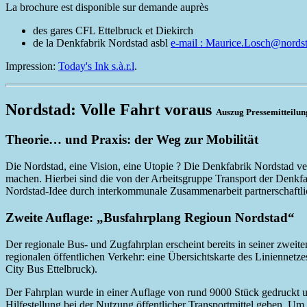
La brochure est disponible sur demande auprès
des gares CFL Ettelbruck et Diekirch
de la Denkfabrik Nordstad asbl
e-mail : Maurice.Losch@nordst
Impression:
Today's Ink s.à.r.l
.
Nordstad: Volle Fahrt voraus
Auszug Pressemitteilun
Theorie… und Praxis: der Weg zur Mobilität
Die Nordstad, eine Vision, eine Utopie ? Die Denkfabrik Nordstad v
machen. Hierbei sind die von der Arbeitsgruppe Transport der Denkf
Nordstad-Idee durch interkommunale Zusammenarbeit partnerschaftl
Zweite Auflage: „Busfahrplang Regioun Nordstad“
Der regionale Bus- und Zugfahrplan erscheint bereits in seiner zwei
regionalen öffentlichen Verkehr: eine Übersichtskarte des Linienne
City Bus Ettelbruck).
Der Fahrplan wurde in einer Auflage von rund 9000 Stück gedruckt 
Hilfestellung bei der Nutzung öffentlicher Transportmittel geben. U