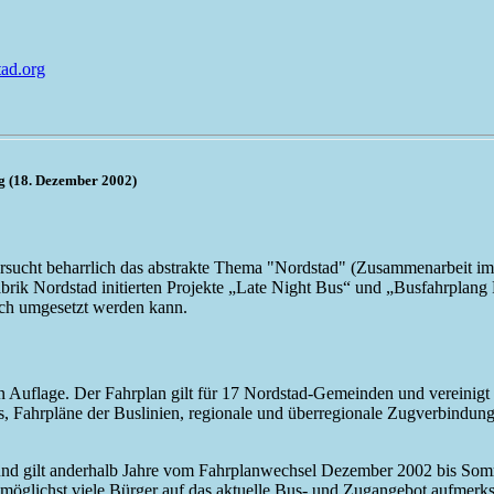
ad.org
g (18. Dezember 2002)
ersucht beharrlich das abstrakte Thema "Nordstad" (Zusammenarbeit im
abrik Nordstad initierten Projekte „Late Night Bus“ und „Busfahrplan
ich umgesetzt werden kann.
ten Auflage. Der Fahrplan gilt für 17 Nordstad-Gemeinden und vereini
tzes, Fahrpläne der Buslinien, regionale und überregionale Zugverbind
und gilt anderhalb Jahre vom Fahrplanwechsel Dezember 2002 bis Somm
m möglichst viele Bürger auf das aktuelle Bus- und Zugangebot aufmer