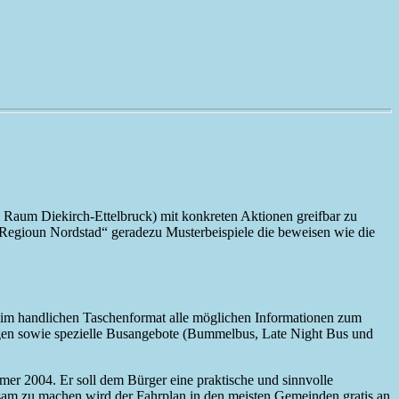
 Raum Diekirch-Ettelbruck) mit konkreten Aktionen greifbar zu
g Regioun Nordstad“ geradezu Musterbeispiele die beweisen wie die
gt im handlichen Taschenformat alle möglichen Informationen zum
ungen sowie spezielle Busangebote (Bummelbus, Late Night Bus und
er 2004. Er soll dem Bürger eine praktische und sinnvolle
ksam zu machen wird der Fahrplan in den meisten Gemeinden gratis an