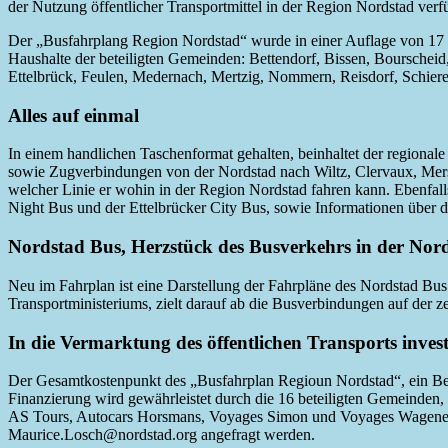
der Nutzung öffentlicher Transportmittel in der Region Nordstad verf
Der „Busfahrplang Region Nordstad“ wurde in einer Auflage von 17 0
Haushalte der beteiligten Gemeinden: Bettendorf, Bissen, Bourschei
Ettelbrück, Feulen, Medernach, Mertzig, Nommern, Reisdorf, Schieren
Alles auf einmal
In einem handlichen Taschenformat gehalten, beinhaltet der regional
sowie Zugverbindungen von der Nordstad nach Wiltz, Clervaux, Mersc
welcher Linie er wohin in der Region Nordstad fahren kann. Ebenfal
Night Bus und der Ettelbrücker City Bus, sowie Informationen über di
Nordstad Bus, Herzstück des Busverkehrs in der Nor
Neu im Fahrplan ist eine Darstellung der Fahrpläne des Nordstad Bus
Transportministeriums, zielt darauf ab die Busverbindungen auf der 
In die Vermarktung des öffentlichen Transports invest
Der Gesamtkostenpunkt des „Busfahrplan Regioun Nordstad“, ein Beit
Finanzierung wird gewährleistet durch die 16 beteiligten Gemeinden
AS Tours, Autocars Horsmans, Voyages Simon und Voyages Wagener,
Maurice.Losch@nordstad.org angefragt werden.