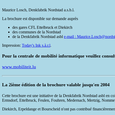
Maurice Losch, Denkfabrik Nordstad a.s.b.l.
La brochure est disponible sur demande auprès
des gares CFL Ettelbruck et Diekirch
des communes de la Nordstad
de la Denkfabrik Nordstad asbl
e-mail : Maurice.Losch@nordst
Impression:
Today's Ink s.à.r.l
.
Pour la centrale de mobilité informatique veuillez consul
www.mobiliteit.lu
La 2ième édition de la brochure valable jusqu'en 2004
Cette brochure est une initiative de la Denkfabrik Nordstad asbl en
Ermsdorf, Ettelbruck, Feulen, Fouhren, Medernach, Mertzig, Nommern,
Diekirch, Erpeldange et Bourscheid n'ont pas contribué financièrement