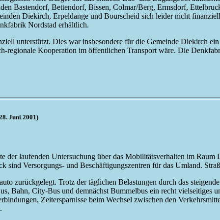
meinden Bastendorf, Bettendorf, Bissen, Colmar/Berg, Ermsdorf, Ettelb
n Diekirch, Erpeldange und Bourscheid sich leider nicht finanziell be
kfabrik Nordstad erhältlich.
nanziell unterstützt. Dies war insbesondere für die Gemeinde Diekirch ei
h-regionale Kooperation im öffentlichen Transport wäre. Die Denkfabrik
28. Juni 2001)
te der laufenden Untersuchung über das Mobilitätsverhalten im Raum Di
uck sind Versorgungs- und Beschäftigungszentren für das Umland. Straß
uto zurückgelegt. Trotz der täglichen Belastungen durch das steigend
us, Bahn, City-Bus und demnächst Bummelbus ein recht vielseitiges u
erbindungen, Zeitersparnisse beim Wechsel zwischen den Verkehrsmitt
.